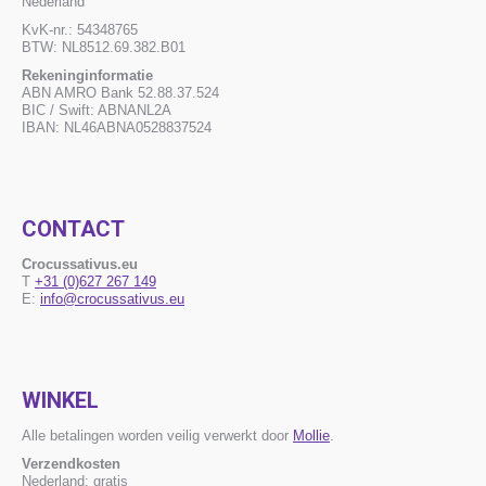
Nederland
KvK-nr.: 54348765
BTW: NL8512.69.382.B01
Rekeninginformatie
ABN AMRO Bank 52.88.37.524
BIC / Swift: ABNANL2A
IBAN: NL46ABNA0528837524
CONTACT
Crocussativus.eu
T
+31 (0)627 267 149
E:
info@crocussativus.eu
WINKEL
Alle betalingen worden veilig verwerkt door
Mollie
.
Verzendkosten
Nederland: gratis