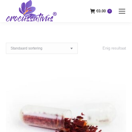
€
0.00
0
Enig resultaat