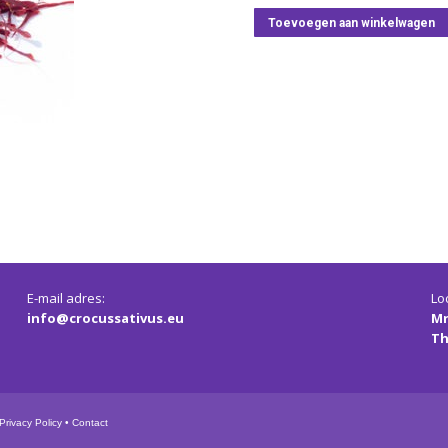
Toevoegen aan winkelwagen
E-mail adres:
Loc
info@crocussativus.eu
Mr
Th
Privacy Policy
•
Contact