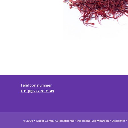
Telefoon nummer:
+31 (0)6 27 26 71 49
© 2026 •
Ghost-Central Automatisering
•
Algemene Voorwaarden
•
Disclaimer
•