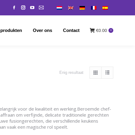
Facebook
Instagram
YouTube
Mail
 produkten
Over ons
Contact
€
0.00
0
page
page
page
page
opens
opens
opens
opens
 produkten
Over ons
Contact
€
0.00
0
in
in
in
in
new
new
new
new
window
window
window
window
Enig resultaat
langrijk voor de kwaliteit en werking.
Beroemde chef-
affraan om verfijnde, delicate traditionele gerechten
euwe fusiongerechten, die verschillende keukens
an vaak een magische rol speelt.